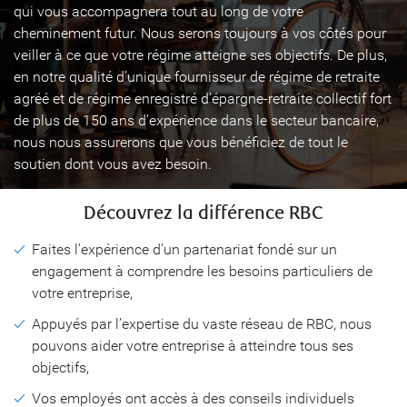
qui vous accompagnera tout au long de votre
cheminement futur. Nous serons toujours à vos côtés pour
veiller à ce que votre régime atteigne ses objectifs. De plus,
en notre qualité d’unique fournisseur de régime de retraite
agréé et de régime enregistré d’épargne-retraite collectif fort
de plus de 150 ans d’expérience dans le secteur bancaire,
nous nous assurerons que vous bénéficiez de tout le
soutien dont vous avez besoin.
Découvrez la différence RBC
Faites l’expérience d’un partenariat fondé sur un
engagement à comprendre les besoins particuliers de
votre entreprise,
Appuyés par l’expertise du vaste réseau de RBC, nous
pouvons aider votre entreprise à atteindre tous ses
objectifs,
Vos employés ont accès à des conseils individuels